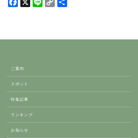
Facebook
X
Line
Copy
共
Link
有
ご案内
スポット
スマートICのご案内
特集記事
おすすめスポット
ランキング
アクティビティ
お知らせ
体験