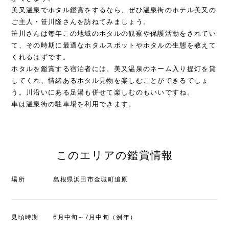
美又温泉でホタル鑑賞をするなら、ぜひ温泉街のホテル美又の
ご主人・笹川隆さんを訪ねてみましょう。
笹川さんは毎年この地域のホタルの観察や保護活動をされてい
て、その時期に最適なホタルスポットやホタルの生態を教えて
くれるはずです。
ホタルを鑑賞する宿泊者には、美又温泉のネーム入り提灯を貸
してくれ、情緒あるホタル見物を楽しむことができるでしょ
う。川沿いにある足湯も併せて楽しむのもいいですね。
車は温泉街の駐車場を利用できます。
このエリアの鑑賞情報
場所
島根県浜田市金城町追原
見頃時期
6月中旬～7月中旬（例年）