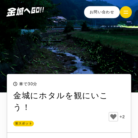
お問い合わせ
車で30分
金城にホタルを観にいこ
う！
+2
蛍スポット