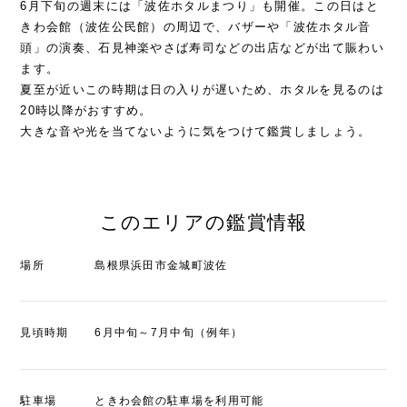
6月下旬の週末には「波佐ホタルまつり」も開催。この日はと
きわ会館（波佐公民館）の周辺で、バザーや「波佐ホタル音
頭」の演奏、石見神楽やさば寿司などの出店などが出て賑わい
ます。
夏至が近いこの時期は日の入りが遅いため、ホタルを見るのは
20時以降がおすすめ。
大きな音や光を当てないように気をつけて鑑賞しましょう。
このエリアの鑑賞情報
場所
島根県浜田市金城町波佐
見頃時期
6月中旬～7月中旬（例年）
駐車場
ときわ会館の駐車場を利用可能