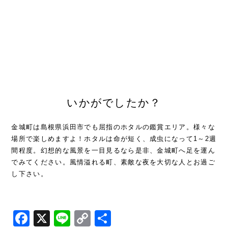
いかがでしたか？
金城町は島根県浜田市でも屈指のホタルの鑑賞エリア。様々な
場所で楽しめますよ！ホタルは命が短く、成虫になって1～2週
間程度。幻想的な風景を一目見るなら是非、金城町へ足を運ん
でみてください。風情溢れる町、素敵な夜を大切な人とお過ご
し下さい。
Facebook
X
Line
Copy
共