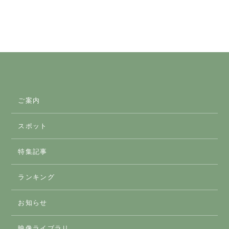
Link
有
ご案内
スポット
スマートICのご案内
特集記事
おすすめスポット
ランキング
アクティビティ
お知らせ
体験
映像ライブラリ
グルメ