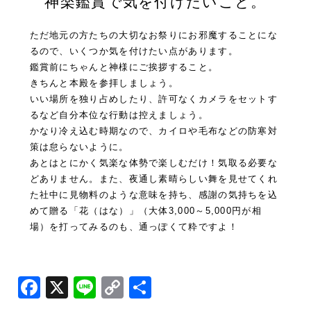
神楽鑑賞で気を付けたいこと。
ただ地元の方たちの大切なお祭りにお邪魔することにな
るので、いくつか気を付けたい点があります。
鑑賞前にちゃんと神様にご挨拶すること。
きちんと本殿を参拝しましょう。
いい場所を独り占めしたり、許可なくカメラをセットす
るなど自分本位な行動は控えましょう。
かなり冷え込む時期なので、カイロや毛布などの防寒対
策は怠らないように。
あとはとにかく気楽な体勢で楽しむだけ！気取る必要な
どありません。また、夜通し素晴らしい舞を見せてくれ
た社中に見物料のような意味を持ち、感謝の気持ちを込
めて贈る「花（はな）」（大体3,000～5,000円が相
場）を打ってみるのも、通っぽくて粋ですよ！
Facebook
X
Line
Copy
共
Link
有