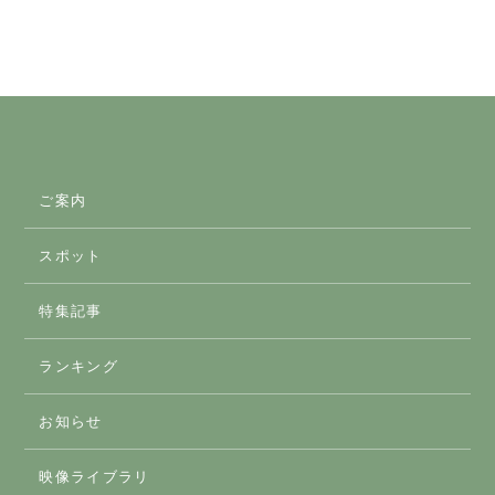
ご案内
スポット
スマートICのご案内
特集記事
おすすめスポット
ランキング
アクティビティ
お知らせ
体験
映像ライブラリ
グルメ