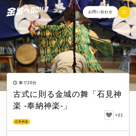
お問い合わせ
車で20分
古式に則る金城の舞「石見神
楽 -奉納神楽-」
+21
石見神楽