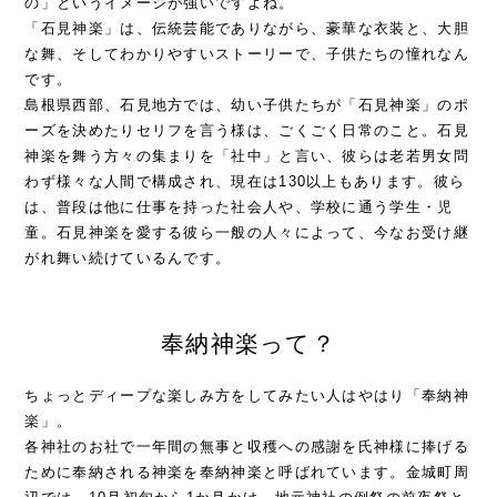
の」というイメージが強いですよね。
「石見神楽」は、伝統芸能でありながら、豪華な衣装と、大胆
な舞、そしてわかりやすいストーリーで、子供たちの憧れなん
です。
島根県西部、石見地方では、幼い子供たちが「石見神楽」のポ
ーズを決めたりセリフを言う様は、ごくごく日常のこと。石見
神楽を舞う方々の集まりを「社中」と言い、彼らは老若男女問
わず様々な人間で構成され、現在は130以上もあります。彼ら
は、普段は他に仕事を持った社会人や、学校に通う学生・児
童。石見神楽を愛する彼ら一般の人々によって、今なお受け継
がれ舞い続けているんです。
奉納神楽って？
ちょっとディープな楽しみ方をしてみたい人はやはり「奉納神
楽」。
各神社のお社で一年間の無事と収穫への感謝を氏神様に捧げる
ために奉納される神楽を奉納神楽と呼ばれています。金城町周