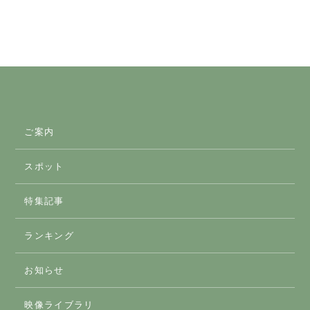
Link
有
ご案内
スポット
スマートICのご案内
特集記事
おすすめスポット
ランキング
アクティビティ
お知らせ
体験
映像ライブラリ
グルメ