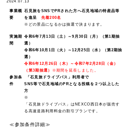
2024.07.13
事業概
石見旅をSNSでPRされた方へ石見地域の特産品等
要
を進呈
先着200名
※どの景品になるかは抽選で決まります。
実施期
令和6年7月13日（土）～9月30日（月）（第1期抽
間
選）
令和6年10月1日（火）～12月25日（水）（第2期抽
選）
令和6年12月26日（木）～令和7年2月28日（金）
（第3期抽選）
※期間を延長しました。
参加条
「石見旅ドライブパス」
利用者
で
件
SNS等で石見地域のPRとなる投稿を２つ以上した
方
※
「石見旅ドライブパス」はNEXCO西日本が販売す
る高速道路利用料金の割引プランです。
≪参加条件詳細≫