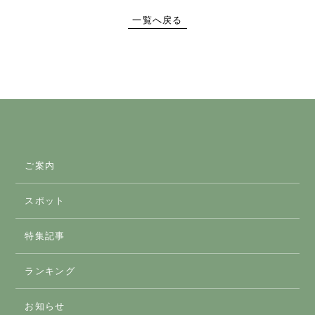
一覧へ戻る
ご案内
スポット
スマートICのご案内
特集記事
おすすめスポット
ランキング
アクティビティ
お知らせ
体験